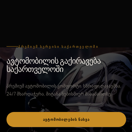
ᲞᲠᲔᲛᲘᲣᲛ ᲡᲔᲠᲕᲘᲡᲘ ᲡᲐᲥᲐᲠᲗᲕᲔᲚᲝᲨᲘ
ავტომობილის გაქირავება
საქართველოში
პრემიუმ ავტომობილის კომფორტი. სწრაფი დაჯავშნა,
24/7 მხარდაჭერა, მიტანა ნებისმიერ მისამართზე.
ᲐᲕᲢᲝᲛᲝᲑᲘᲚᲔᲑᲘᲡ ᲜᲐᲮᲕᲐ