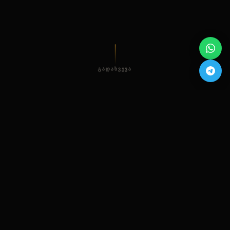
ᲒᲐᲓᲐᲮᲕᲔᲕᲐ
200
8 000
+
+
ᲐᲕᲢᲝᲛᲝᲑᲘᲚᲔᲑᲘ
ᲙᲚᲘᲔᲜᲢᲘ
24/7
5
+
ᲛᲮᲐᲠᲓᲐᲭᲔᲠᲐ
ᲬᲚᲘᲐᲜᲘ ᲒᲐᲛᲝᲪᲓᲘᲚᲔᲑᲐ