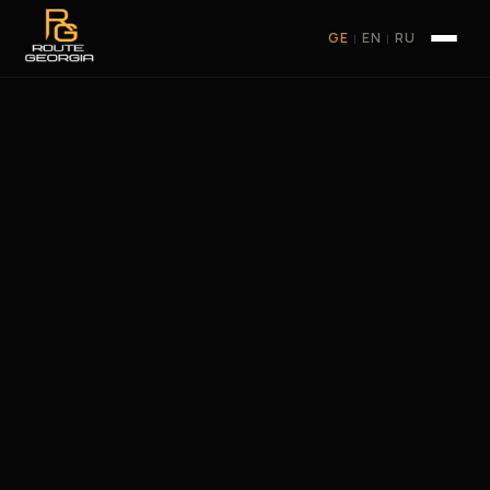
GE
EN
RU
|
|