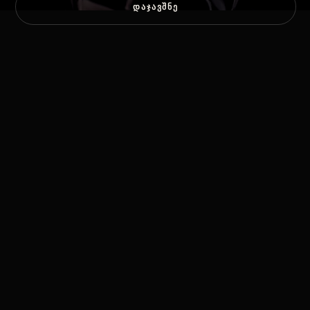
ᲓᲐᲯᲐᲕᲨᲜᲔ