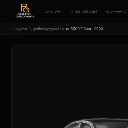
ᲛᲗᲐᲕᲐᲠᲘ
ᲩᲕᲔᲜ ᲨᲔᲡᲐᲮᲔᲑ
ᲛᲫᲦᲝᲚᲘᲗ 
მთავარი
/
ავტომობილები
/
Lexus IS300 F Sport 2020