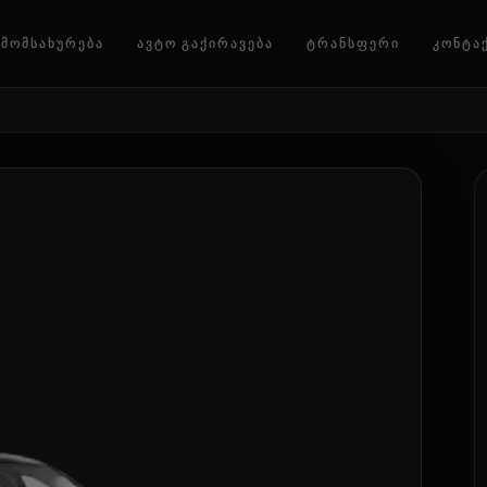
ᲛᲝᲛᲡᲐᲮᲣᲠᲔᲑᲐ
ᲐᲕᲢᲝ ᲒᲐᲥᲘᲠᲐᲕᲔᲑᲐ
ᲢᲠᲐᲜᲡᲤᲔᲠᲘ
ᲙᲝᲜᲢᲐ